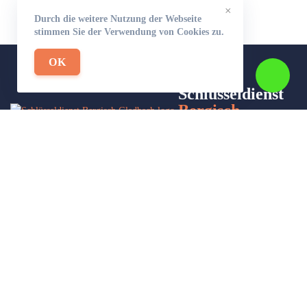
×
Durch die weitere Nutzung der Webseite
stimmen Sie der Verwendung von Cookies zu.
OK
Schlüsseldienst
Bergisch
Gladbach-24
Wir sind Ihr Helfer in Not in Sachen Schlüsseldienst. Zu jeder
Tages- und Nachtzeit für Sie da!
Impressum/Datenschutzerklärung
Stadtteile
Sitemap